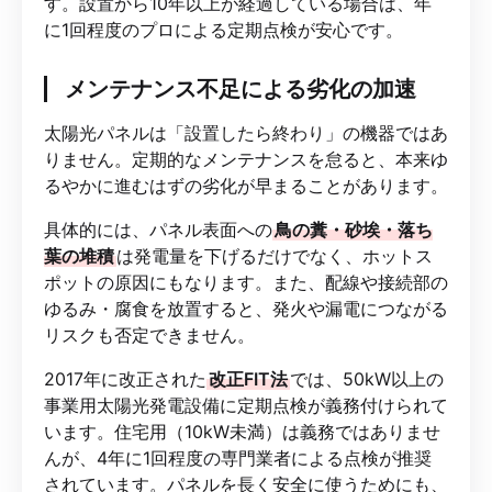
す。設置から10年以上が経過している場合は、年
に1回程度のプロによる定期点検が安心です。
メンテナンス不足による劣化の加速
太陽光パネルは「設置したら終わり」の機器ではあ
りません。定期的なメンテナンスを怠ると、本来ゆ
るやかに進むはずの劣化が早まることがあります。
具体的には、パネル表面への
鳥の糞・砂埃・落ち
葉の堆積
は発電量を下げるだけでなく、ホットス
ポットの原因にもなります。また、配線や接続部の
ゆるみ・腐食を放置すると、発火や漏電につながる
リスクも否定できません。
2017年に改正された
改正FIT法
では、50kW以上の
事業用太陽光発電設備に定期点検が義務付けられて
います。住宅用（10kW未満）は義務ではありませ
んが、4年に1回程度の専門業者による点検が推奨
されています。パネルを長く安全に使うためにも、