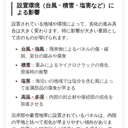
設置環境（台風・積雪・塩害など）に
よる影響
設置されている地域や環境によって、劣化の進み具
合は大きく変わります。特に影響が大きい要因とし
て次のものが挙げられます。
台風・強風
：飛来物によるパネルの傷・破
損、架台の緩みや腐食
積雪
：重みによるマイクロクラックの発生、
滑落時の衝撃
塩害
：海沿いの地域では塩分を含む風によっ
て金属部品の腐食が早まる
高温・多湿
：内部の封止材や接続部の劣化を
加速させる
沿岸部や豪雪地帯に設置されているパネルは、内陸
の平地と比べて劣化が早まりやすい傾向がありま