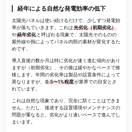
経年による自然な発電効率の低下
太陽光パネルは使い続けるだけで、少しずつ発電効
率が落ちていきます。これは
光劣化（初期劣化）
や
経年劣化
と呼ばれる現象で、太陽光そのものの
紫外線や熱によってパネル内部の素材が変化するた
めです。
導入直後の数か月は特に劣化が速く進む傾向があり
ますが（初期劣化）、その後は緩やかなペースで推
移します。年間の劣化率は製品や設置条件によって
異なりますが、
0.5〜1%程度
が業界での目安とさ
れています。
これは自然な現象であり、完全に防ぐことはできま
せん。ただし、後述する設置環境やメンテナンスの
問題が重なると、劣化がより速いペースで進んでし
まいます。