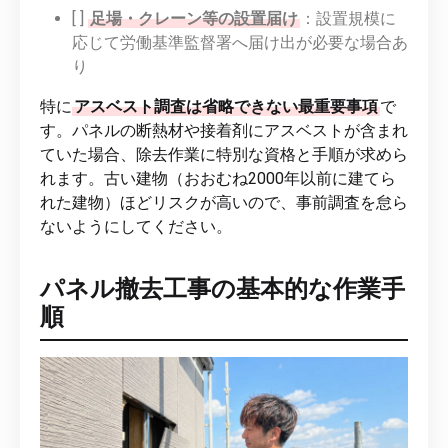
[ ]
足場・クレーン等の設置届け
：設置規模に
応じて労働基準監督署へ届け出が必要な場合あ
り
特に
アスベスト調査は省略できない最重要事項
で
す。パネルの断熱材や接着剤にアスベストが含まれ
ていた場合、除去作業に特別な資格と手順が求めら
れます。古い建物（おおむね2000年以前に建てら
れた建物）ほどリスクが高いので、事前調査を怠ら
ないようにしてください。
パネル撤去工事の基本的な作業手
順