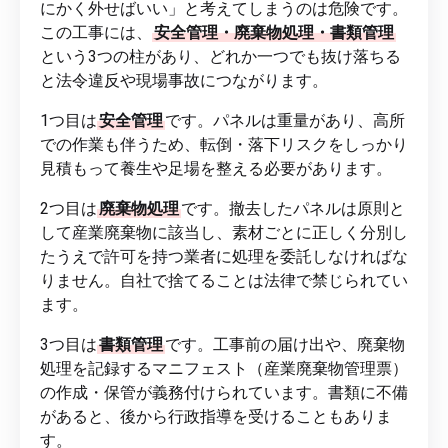
にかく外せばいい」と考えてしまうのは危険です。
この工事には、
安全管理・廃棄物処理・書類管理
という3つの柱があり、どれか一つでも抜け落ちる
と法令違反や現場事故につながります。
1つ目は
安全管理
です。パネルは重量があり、高所
での作業も伴うため、転倒・落下リスクをしっかり
見積もって養生や足場を整える必要があります。
2つ目は
廃棄物処理
です。撤去したパネルは原則と
して産業廃棄物に該当し、素材ごとに正しく分別し
たうえで許可を持つ業者に処理を委託しなければな
りません。自社で捨てることは法律で禁じられてい
ます。
3つ目は
書類管理
です。工事前の届け出や、廃棄物
処理を記録するマニフェスト（産業廃棄物管理票）
の作成・保管が義務付けられています。書類に不備
があると、後から行政指導を受けることもありま
す。