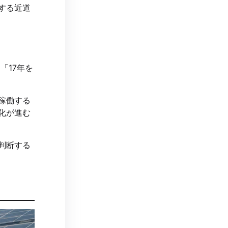
する近道
「17年を
稼働する
化が進む
判断する