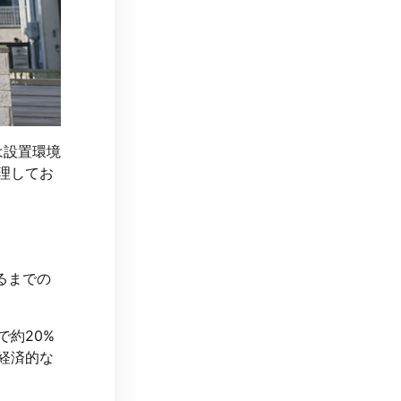
は設置環境
理してお
るまでの
で約20%
経済的な