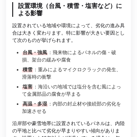
設置環境（台風・積雪・塩害など）に
よる影響
設置されている地域や環境によって、劣化の進み具
合は大きく変わります。特に影響が大きい要因とし
て次のものが挙げられます。
台風・強風
：飛来物によるパネルの傷・破
損、架台の緩みや腐食
積雪
：重みによるマイクロクラックの発生、
滑落時の衝撃
塩害
：海沿いの地域では塩分を含む風によっ
て金属部品の腐食が早まる
高温・多湿
：内部の封止材や接続部の劣化を
加速させる
沿岸部や豪雪地帯に設置されているパネルは、内陸
の平地と比べて劣化が早まりやすい傾向がありま