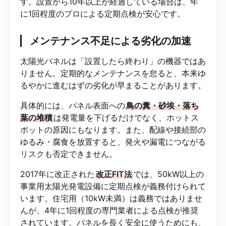
す。設置から10年以上が経過している場合は、年
に1回程度のプロによる定期点検が安心です。
メンテナンス不足による劣化の加速
太陽光パネルは「設置したら終わり」の機器ではあ
りません。定期的なメンテナンスを怠ると、本来ゆ
るやかに進むはずの劣化が早まることがあります。
具体的には、パネル表面への
鳥の糞・砂埃・落ち
葉の堆積
は発電量を下げるだけでなく、ホットス
ポットの原因にもなります。また、配線や接続部の
ゆるみ・腐食を放置すると、発火や漏電につながる
リスクも否定できません。
2017年に改正された
改正FIT法
では、50kW以上の
事業用太陽光発電設備に定期点検が義務付けられて
います。住宅用（10kW未満）は義務ではありませ
んが、4年に1回程度の専門業者による点検が推奨
されています。パネルを長く安全に使うためにも、