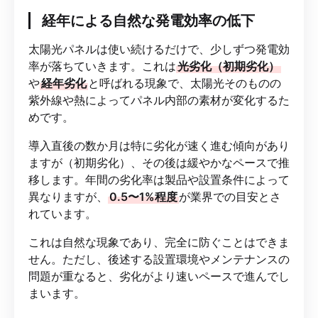
経年による自然な発電効率の低下
太陽光パネルは使い続けるだけで、少しずつ発電効
率が落ちていきます。これは
光劣化（初期劣化）
や
経年劣化
と呼ばれる現象で、太陽光そのものの
紫外線や熱によってパネル内部の素材が変化するた
めです。
導入直後の数か月は特に劣化が速く進む傾向があり
ますが（初期劣化）、その後は緩やかなペースで推
移します。年間の劣化率は製品や設置条件によって
異なりますが、
0.5〜1%程度
が業界での目安とさ
れています。
これは自然な現象であり、完全に防ぐことはできま
せん。ただし、後述する設置環境やメンテナンスの
問題が重なると、劣化がより速いペースで進んでし
まいます。