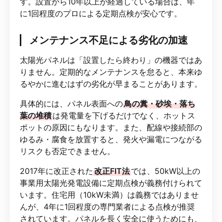
す。設置から10年以上が経過している場合は、年
に1回程度のプロによる定期点検が安心です。
メンテナンス不足による劣化の加速
太陽光パネルは「設置したら終わり」の機器ではあ
りません。定期的なメンテナンスを怠ると、本来ゆ
るやかに進むはずの劣化が早まることがあります。
具体的には、パネル表面への
鳥の糞・砂埃・落ち
葉の堆積
は発電量を下げるだけでなく、ホットス
ポットの原因にもなります。また、配線や接続部の
ゆるみ・腐食を放置すると、発火や漏電につながる
リスクも否定できません。
2017年に改正された
改正FIT法
では、50kW以上の
事業用太陽光発電設備に定期点検が義務付けられて
います。住宅用（10kW未満）は義務ではありませ
んが、4年に1回程度の専門業者による点検が推奨
されています。パネルを長く安全に使うためにも、