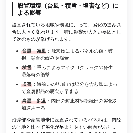
設置環境（台風・積雪・塩害など）に
よる影響
設置されている地域や環境によって、劣化の進み具
合は大きく変わります。特に影響が大きい要因とし
て次のものが挙げられます。
台風・強風
：飛来物によるパネルの傷・破
損、架台の緩みや腐食
積雪
：重みによるマイクロクラックの発生、
滑落時の衝撃
塩害
：海沿いの地域では塩分を含む風によっ
て金属部品の腐食が早まる
高温・多湿
：内部の封止材や接続部の劣化を
加速させる
沿岸部や豪雪地帯に設置されているパネルは、内陸
の平地と比べて劣化が早まりやすい傾向がありま