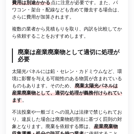
費用は別途かかる
点に注意が必要です。また、パ
ワコン・架台・配線なども含めて撤去する場合は、
さらに費用が加算されます。
複数の業者から見積もりを取り、内訳を比較してか
ら依頼することをおすすめします。
廃棄は産業廃棄物として適切に処理が
必要
太陽光パネルには鉛・セレン・カドミウムなど、環
境に影響を与える可能性のある物質が含まれている
ものもあります。そのため、
廃棄太陽光パネルは
産業廃棄物として、適切な処理が義務付けられてい
ます
。
不法投棄や一般ゴミへの混入は法律で禁じられてお
り、違反した場合は廃棄物処理法に基づく罰則の対
象となります。廃棄を依頼する際は、
産業廃棄物
収集運搬・処分の許可を持つ業者
に依頼すること