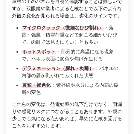
屋根の上のパネルを目視で確認することは難しいで
すが、双眼鏡や業者による点検などで以下のような
外観の変化が見られる場合は、劣化のサインです。
マイクロクラック（微細なひび割れ）
：落
雷・強風・積雪荷重などで起こる細かいひび
で、肉眼では見えにくいことも多い
ホットスポット
：部分的に高温になる現象
で、パネル表面に変色や焦げが生じる
デラミネーション（膨れ・剥離）
：パネルの
内部の層が剥がれてふくれた状態
黄変・褐色化
：紫外線や水分による内部の樹
脂の変色
これらの変化は、発電効率の低下だけでなく、雨漏
りや感電リスクにつながることもあります。外観に
少しでも気になる点があれば、早めに点検を受ける
ことをおすすめします。