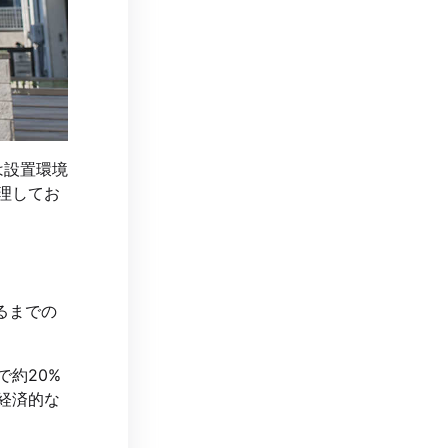
は設置環境
理してお
るまでの
で約20%
経済的な